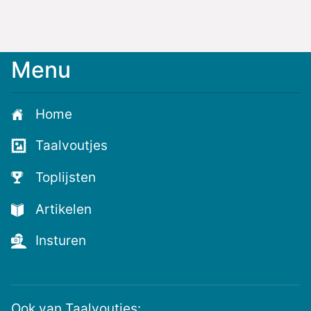
Menu
Meld
je
aan
Home
voor
de
Taalvoutjes
nieuwste
voutjes
Toplijsten
en
de
Artikelen
voutste
nieuwtjes!
Insturen
Ook van Taalvoutjes: