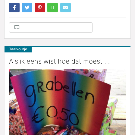
Taalvoutje
Als ik eens wist hoe dat moest …