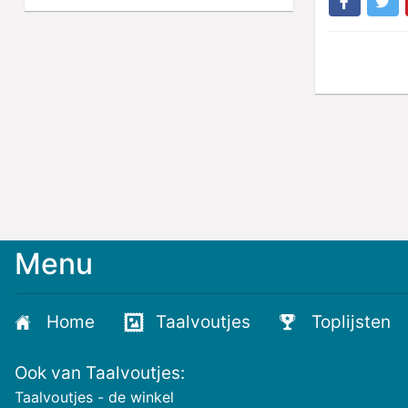
Menu
Meld
je
aan
Home
Taalvoutjes
Toplijsten
voor
de
Ook van Taalvoutjes:
nieuwste
voutjes
Taalvoutjes - de winkel