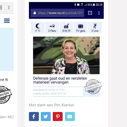
Met dank aan Pim Klanke!
nden MC