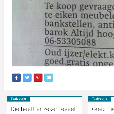
Taalvoutje
Taalvoutje
Die heeft er zeker teveel
Goed ni