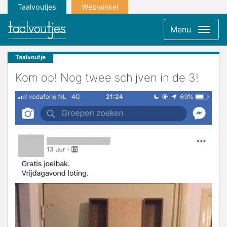
Taalvoutjes
Webwinkel
Menu
Taalvoutje
Kom op! Nog twee schijven in de 3!