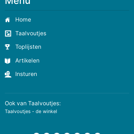
Menu
Meld
je
aan
Home
voor
de
Taalvoutjes
nieuwste
voutjes
Toplijsten
en
de
Artikelen
voutste
nieuwtjes!
Insturen
Ook van Taalvoutjes:
Taalvoutjes - de winkel