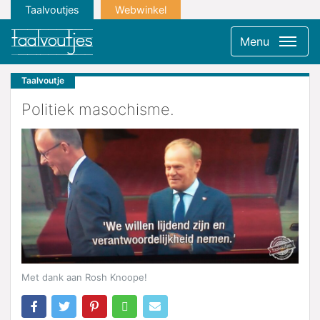
Taalvoutjes
Webwinkel
Menu
Taalvoutje
Politiek masochisme.
Met dank aan Rosh Knoope!