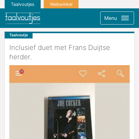
Taalvoutjes
Webwinkel
Menu
Taalvoutje
Inclusief duet met Frans Duijtse
herder.