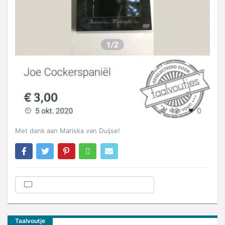
Met dank aan Mariska van Duijse!
Taalvoutje