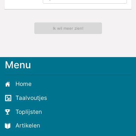
Ik wil meer zien!
Menu
Meld
je
aan
Home
voor
de
Taalvoutjes
nieuwste
voutjes
Toplijsten
en
de
Artikelen
voutste