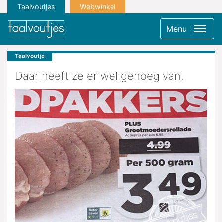
Taalvoutjes
Webwinkel
Menu
Taalvoutje
Daar heeft ze er wel genoeg van.