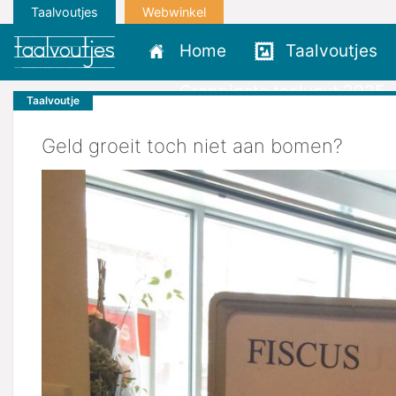
Taalvoutjes
Webwinkel
Home
Taalvoutjes
Grappigste taalvout 2025
Taalvoutje
Geld groeit toch niet aan bomen?