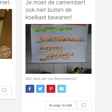
niet.
Je moet de camembert
ook niet buiten de
koelkast bewaren!
Met dank aan Lex Bouwmeester!
Ik snap 'm niet