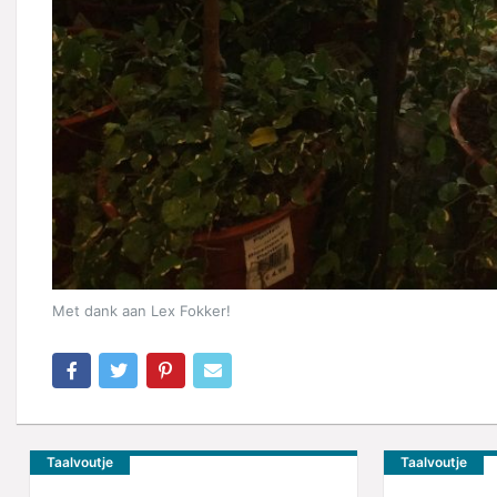
Met dank aan Lex Fokker!
Taalvoutje
Taalvoutje