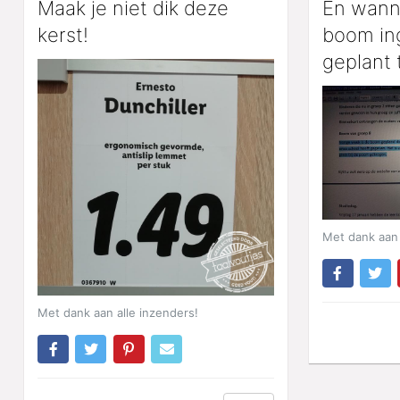
Maak je niet dik deze
En wann
kerst!
boom in
geplant
Met dank aan 
Met dank aan alle inzenders!