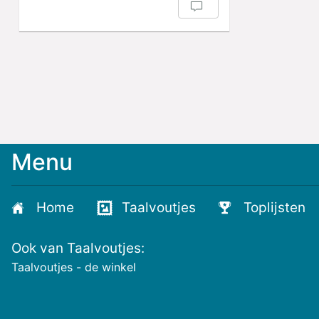
Menu
Meld
je
aan
Home
Taalvoutjes
Toplijsten
voor
de
Ook van Taalvoutjes:
nieuwste
voutjes
Taalvoutjes - de winkel
en
de
voutste