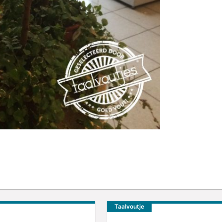
Taalvoutje