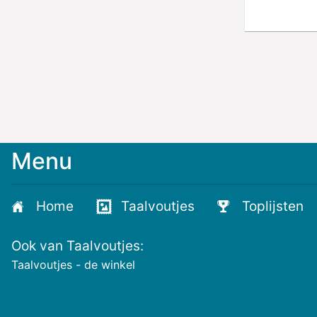
Menu
Meld
je
aan
Home
Taalvoutjes
Toplijsten
voor
de
Ook van Taalvoutjes:
nieuwste
voutjes
Taalvoutjes - de winkel
en
de
voutste