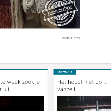
Bron: Hema
Taalvoutje
ste week zoek je
Het houdt niet op … 
 uit.
vanzelf.