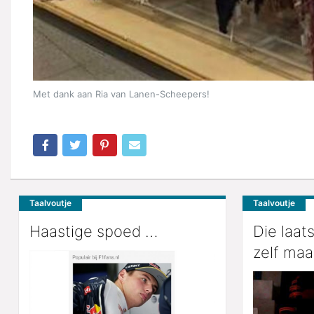
Met dank aan Ria van Lanen-Scheepers!
Taalvoutje
Taalvoutje
Haastige spoed …
Die laat
zelf maar