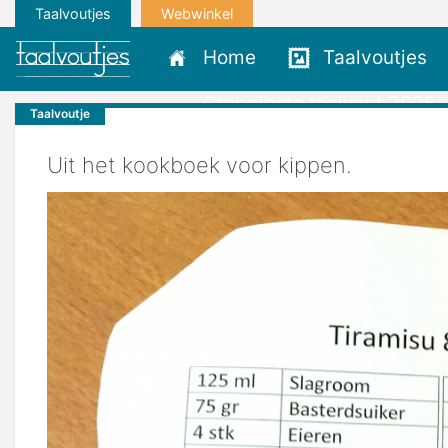
Taalvoutjes
Webwinkel
Home
Taalvoutjes
Grappigste taalvout 2025
Taalvoutje
Uit het kookboek voor kippen.