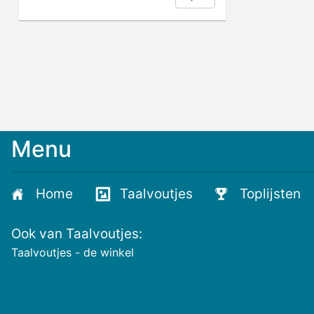
Menu
Meld
je
aan
Home
Taalvoutjes
Toplijsten
voor
de
Ook van Taalvoutjes:
nieuwste
voutjes
Taalvoutjes - de winkel
en
de
voutste