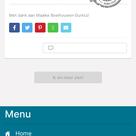
Met dank aan Maaike Boelhouwer-Durksz!
Ik wil meer zien!
Menu
Meld
je
aan
Home