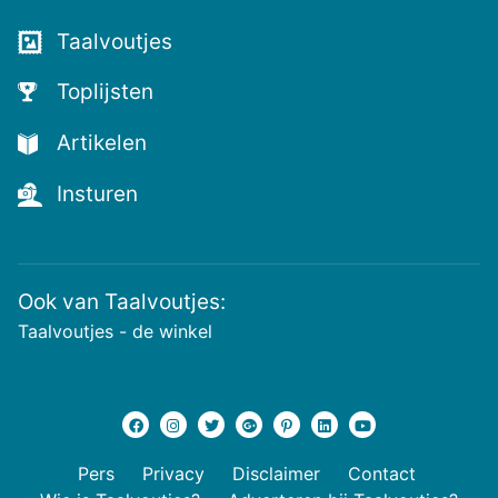
voor
de
Taalvoutjes
nieuwste
voutjes
Toplijsten
en
de
Artikelen
voutste
nieuwtjes!
Insturen
Ook van Taalvoutjes:
Taalvoutjes - de winkel
Pers
Privacy
Disclaimer
Contact