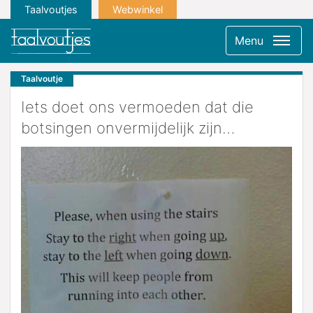
Taalvoutjes
Webwinkel
Menu
Taalvoutje
Iets doet ons vermoeden dat die
botsingen onvermijdelijk zijn…