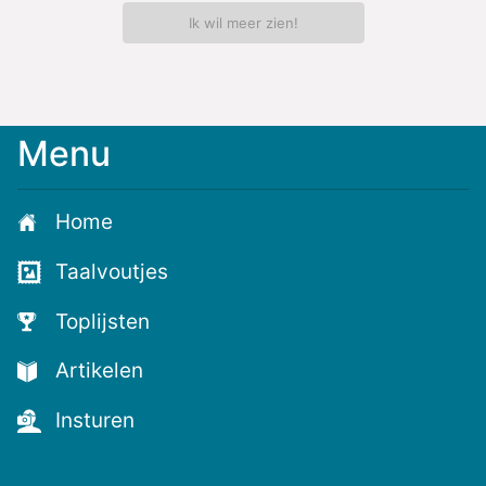
Ik wil meer zien!
Menu
Meld
je
aan
Home
voor
de
Taalvoutjes
nieuwste
voutjes
Toplijsten
en
de
Artikelen
voutste
nieuwtjes!
Insturen