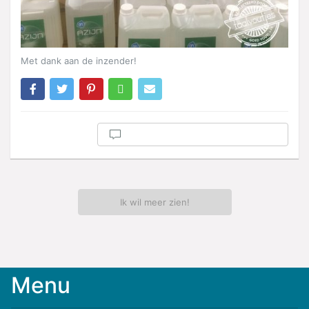
Met dank aan de inzender!
Ik wil meer zien!
Menu
Meld
je