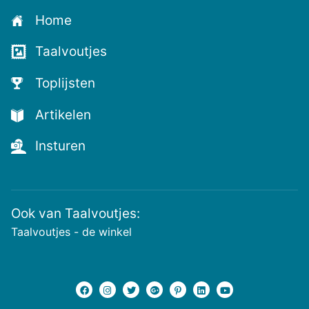
aan
Home
voor
de
Taalvoutjes
nieuwste
voutjes
Toplijsten
en
de
Artikelen
voutste
nieuwtjes!
Insturen
Ook van Taalvoutjes:
Taalvoutjes - de winkel