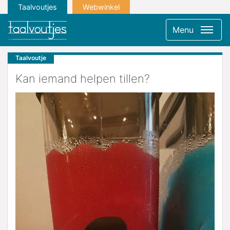
Taalvoutjes
Webwinkel
Menu
Taalvoutje
Kan iemand helpen tillen?