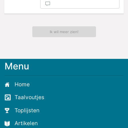
Ik wil meer zien!
Menu
Meld
je
aan
Home
voor
de
Taalvoutjes
nieuwste
voutjes
Toplijsten
en
de
Artikelen