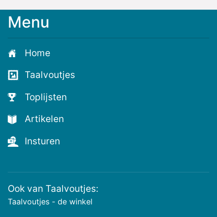
Menu
Meld
je
aan
Home
voor
de
Taalvoutjes
nieuwste
voutjes
Toplijsten
en
de
Artikelen
voutste
nieuwtjes!
Insturen
Ook van Taalvoutjes:
Taalvoutjes - de winkel