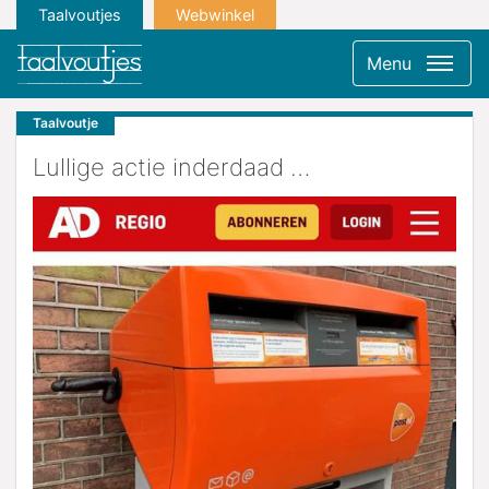
Taalvoutjes
Webwinkel
Menu
Taalvoutje
Lullige actie inderdaad …