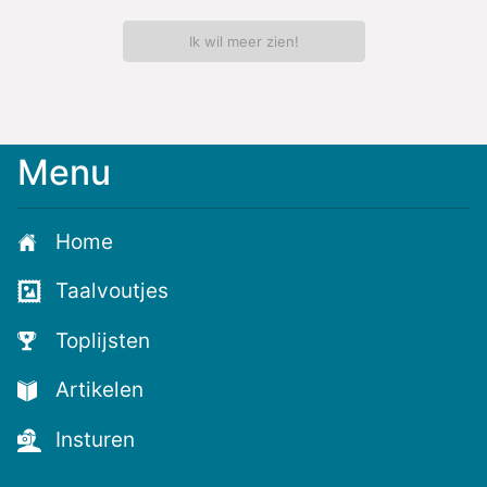
Ik wil meer zien!
Menu
Meld
je
aan
Home
voor
de
Taalvoutjes
nieuwste
voutjes
Toplijsten
en
de
Artikelen
voutste
nieuwtjes!
Insturen