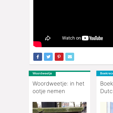
Woordweetje
Boekrec
Woordweetje: in het
Boek
ootje nemen
Dutc