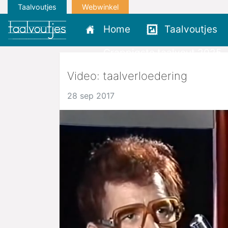
Taalvoutjes
Webwinkel
Home
Taalvoutjes
Grappigste taalvout 2025
Video: taalverloedering
28 sep 2017