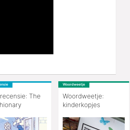
ensie
Woordweetje
recensie: The
Woordweetje:
hionary
kinderkopjes