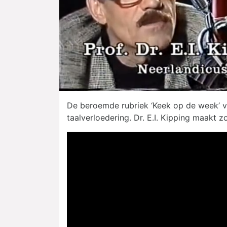
De beroemde rubriek ‘Keek op de week’ v
taalverloedering. Dr. E.I. Kipping maakt z