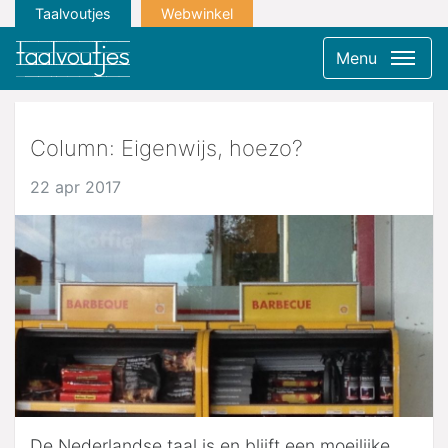
Taalvoutjes
Webwinkel
Menu
Column: Eigenwijs, hoezo?
22 apr 2017
De Nederlandse taal is en blijft een moeilijke