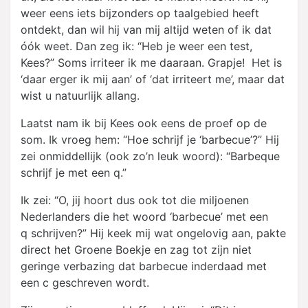
weer eens iets bijzonders op taalgebied heeft
ontdekt, dan wil hij van mij altijd weten of ik dat
óók weet. Dan zeg ik: “Heb je weer een test,
Kees?” Soms irriteer ik me daaraan. Grapje! Het is
‘daar erger ik mij aan’ of ‘dat irriteert me’, maar dat
wist u natuurlijk allang.
Laatst nam ik bij Kees ook eens de proef op de
som. Ik vroeg hem: “Hoe schrijf je ‘
barbecue’
?” Hij
zei onmiddellijk (ook zo’n leuk woord): “Barbeque
schrijf je met een q.”
Ik zei: “O, jij hoort dus ook tot die miljoenen
Nederlanders die het woord ‘
barbecue’
met een
q schrijven?” Hij keek mij wat ongelovig aan, pakte
direct het Groene Boekje en zag tot zijn niet
geringe verbazing dat barbecue inderdaad met
een c geschreven wordt.