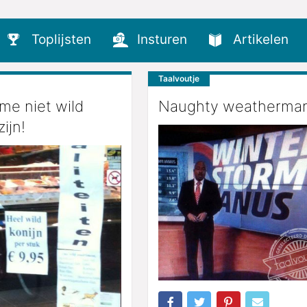
Toplijsten
Insturen
Artikelen
Taalvoutje
me niet wild
Naughty weatherman
ijn!