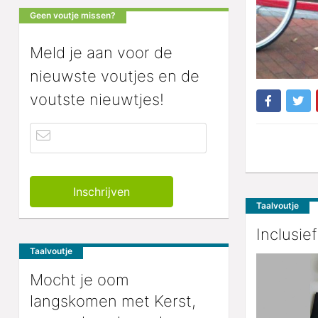
Geen voutje missen?
Meld je aan voor de
nieuwste voutjes en de
voutste nieuwtjes!
Taalvoutje
Inclusie
Taalvoutje
Mocht je oom
langskomen met Kerst,