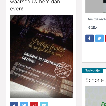
waarschuw hem dan
even!
Taalvoutje
Schone s