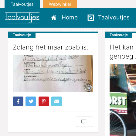
Taalvoutjes
Webwinkel
Home
Taalvoutjes
Grappigste taalvout 2025
Taalvoutje
Taalvoutje
Zolang het maar zoab is.
Het kan 
genoeg z