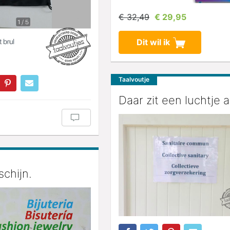
€ 32,49
€ 29,95
Dit wil ik
Taalvoutje
Daar zit een luchtje 
chijn.