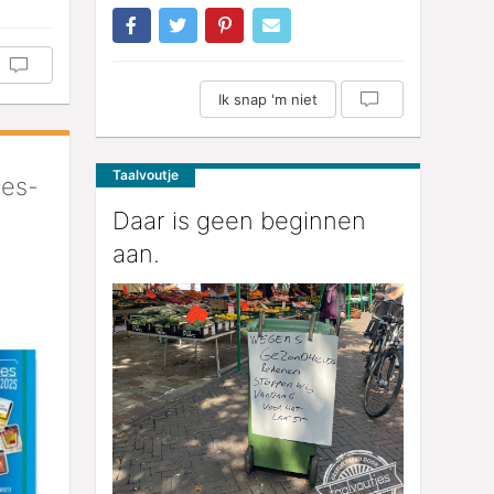
Ik snap 'm niet
Taalvoutje
jes-
Daar is geen beginnen
aan.