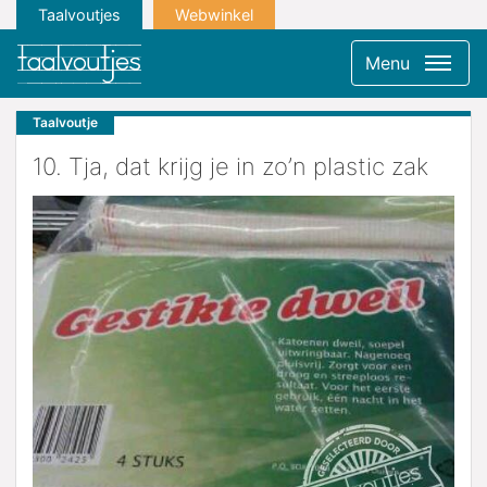
Taalvoutjes
Webwinkel
Menu
Taalvoutje
10. Tja, dat krijg je in zo’n plastic zak