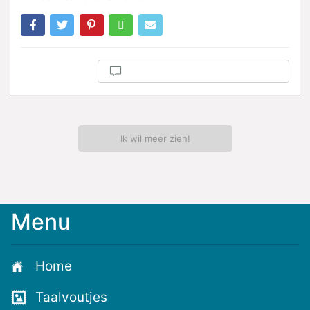
Ik wil meer zien!
Menu
Meld
je
aan
Home
voor
de
Taalvoutjes
nieuwste