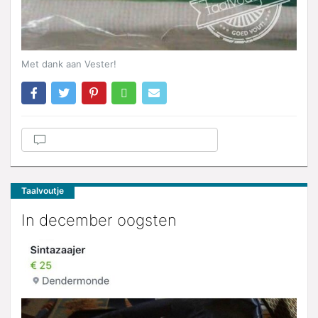
Met dank aan Vester!
Taalvoutje
In december oogsten