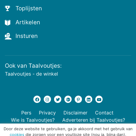
voutjes
Toplijsten
en
de
Artikelen
voutste
nieuwtjes!
Insturen
Ook van Taalvoutjes:
Taalvoutjes - de winkel
Pers
Privacy
Disclaimer
Contact
Wie is Taalvoutjes?
Adverteren bij Taalvoutjes?
Door deze website te gebruiken, ga je akkoord met het gebruik van
cookies
die zorgen voor een voutloze site (nou ja, bijna dan).