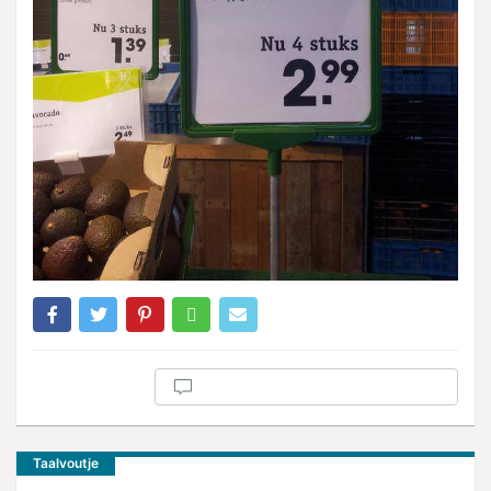
Taalvoutje