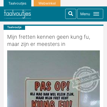
Taalvoutjes
Webwinkel
Menu
Taalvoutje
Mijn fretten kennen geen kung fu,
maar zijn er meesters in