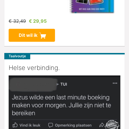
€ 32,49
€ 29,95
Dit wil ik
Taalvoutje
Helse verbinding.