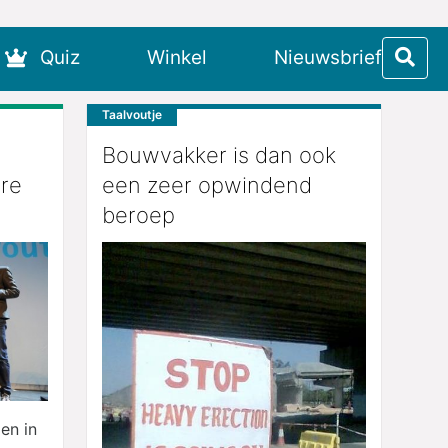
Quiz
Winkel
Nieuwsbrief
Taalvoutje
Bouwvakker is dan ook
ure
een zeer opwindend
beroep
en in