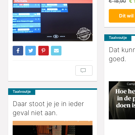
€ 18,90
€ 
Dit wil 
Taalvoutje
Dat kunn
goed.
Taalvoutje
Daar stoot je je in ieder
geval niet aan.