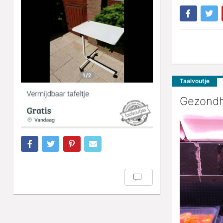
Taalvoutje
Gezondh