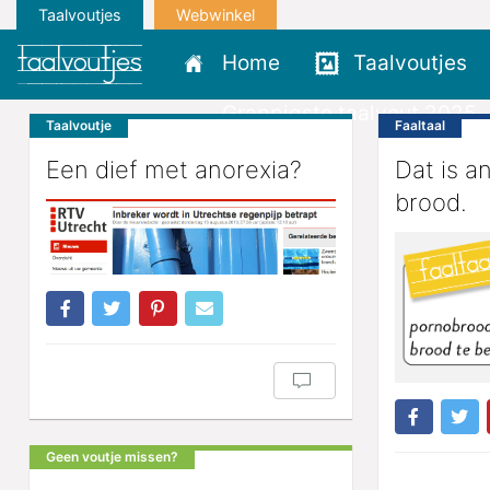
Taalvoutjes
Webwinkel
Home
Taalvoutjes
Grappigste taalvout 2025
Taalvoutje
Faaltaal
Een dief met anorexia?
Dat is a
brood.
Geen voutje missen?