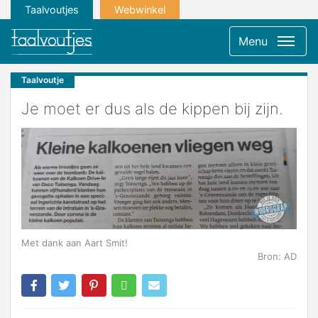
Taalvoutjes
Webwinkel
Menu
Taalvoutje
Je moet er dus als de kippen bij zijn.
Met dank aan Aart Smit!
Bron: AD