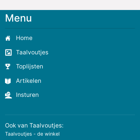
Menu
Meld
je
aan
Home
voor
de
Taalvoutjes
nieuwste
voutjes
Toplijsten
en
de
Artikelen
voutste
nieuwtjes!
Insturen
Ook van Taalvoutjes:
Taalvoutjes - de winkel