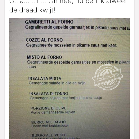
G…a…r…n… Oh nee, nu ben ik alweer
de draad kwijt!