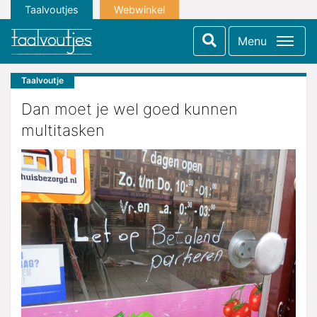
Taalvoutjes
Webwinkel
Menu
Taalvoutje
Dan moet je wel goed kunnen
multitasken