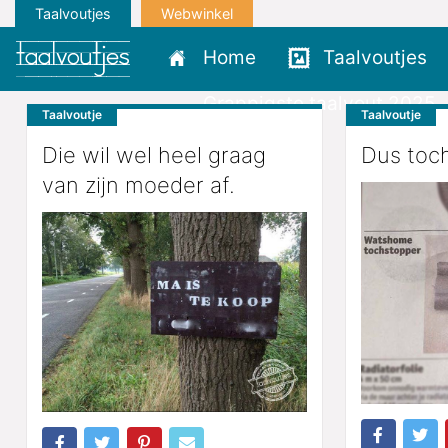
Taalvoutjes
Webwinkel
Home
Taalvoutjes
Grappigste taalvout 2025
Taalvoutje
Taalvoutje
Die wil wel heel graag
Dus toch
van zijn moeder af.