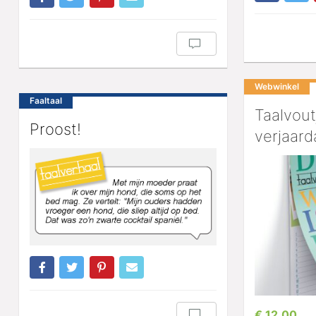
Webwinkel
Faaltaal
Taalvout
Proost!
verjaard
€ 12,00