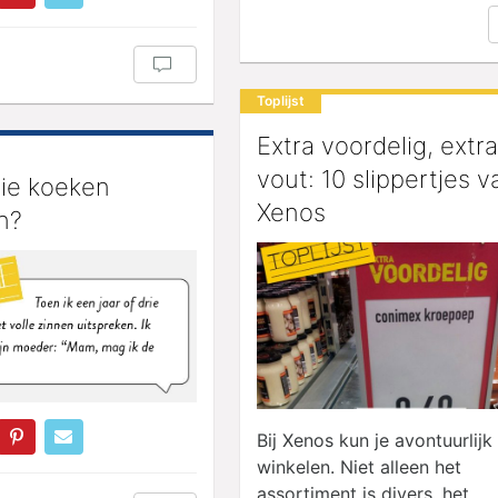
Toplijst
Extra voordelig, extra
vout: 10 slippertjes v
die koeken
Xenos
n?
Bij Xenos kun je avontuurlijk
winkelen. Niet alleen het
assortiment is divers, het