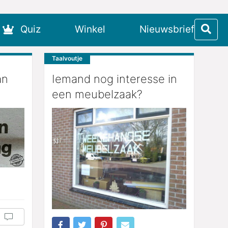
Quiz
Winkel
Nieuwsbrief
Taalvoutje
an
Iemand nog interesse in
een meubelzaak?