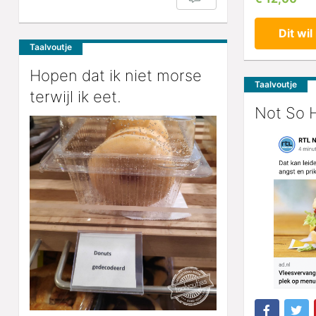
Dit wil 
Taalvoutje
Hopen dat ik niet morse
Taalvoutje
terwijl ik eet.
Not So 