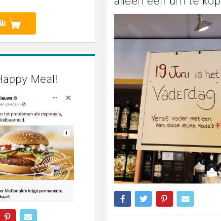
alleen een urn te kop
ik
Happy Meal!