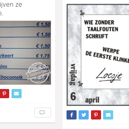
ijven ze
o.