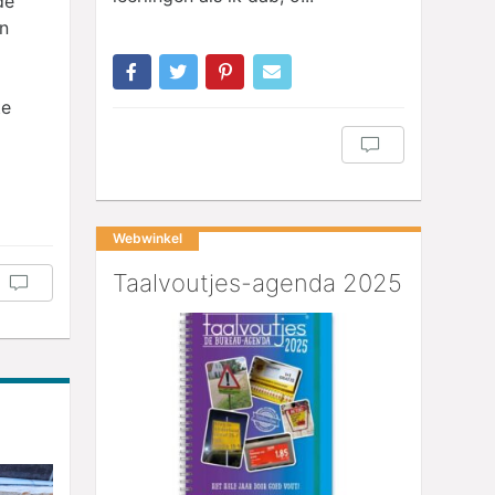
de
en
te
Webwinkel
Taalvoutjes-agenda 2025