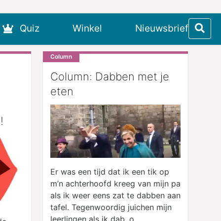
Quiz
Winkel
Nieuwsbrief
Column
Column: Dabben met je
eten
!
Er was een tijd dat ik een tik op
m’n achterhoofd kreeg van mijn pa
als ik weer eens zat te dabben aan
tafel. Tegenwoordig juichen mijn
leerlingen als ik dab, o...