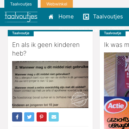
Taalvoutjes
Webwinkel
Home
Taalvoutjes
Grappigste taalvout 2025
Taalvoutje
Taalvoutje
En als ik geen kinderen
Ik was m
heb?