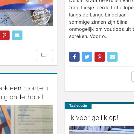
De kat krabt de krullen van 
trap, Liesje leerde Lotje lop
langs de Lange Lindelaan:
sommige zinnen zijn bijna
onmogelijk om voutloos uit 
spreken. Voor o...
 ook een monteur
nig onderhoud
Taalvoutje
Ik veer gelijk op!