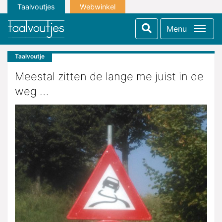
Taalvoutjes
Webwinkel
Menu
Taalvoutje
Meestal zitten de lange me juist in de
weg …