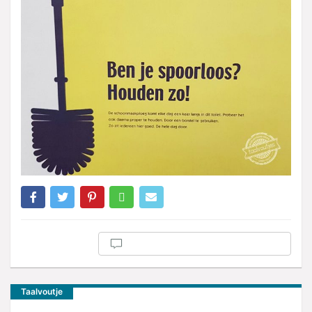
Taalvoutje