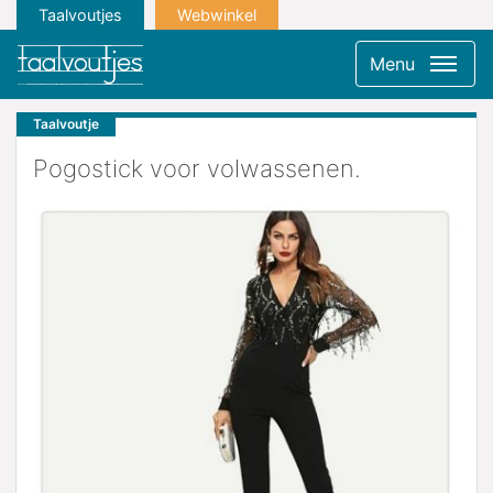
Taalvoutjes
Webwinkel
Menu
Taalvoutje
Pogostick voor volwassenen.