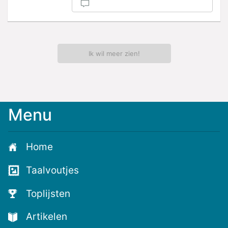
Ik wil meer zien!
Menu
Meld
je
aan
Home
voor
de
Taalvoutjes
nieuwste
voutjes
Toplijsten
en
de
Artikelen
voutste