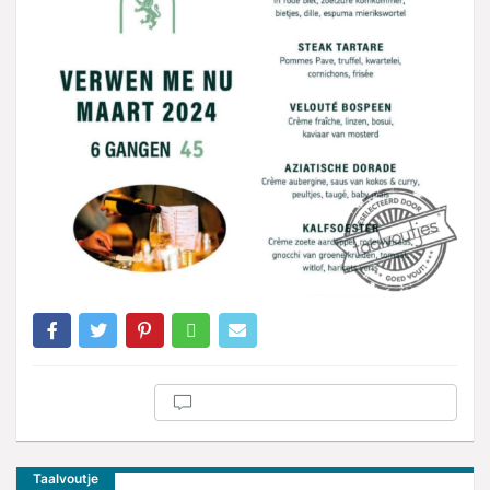
Taalvoutje