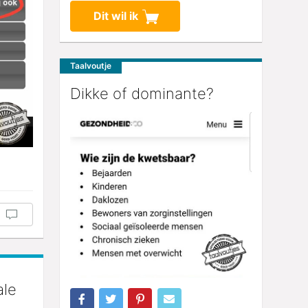
Dit wil ik
Taalvoutje
Dikke of dominante?
ale