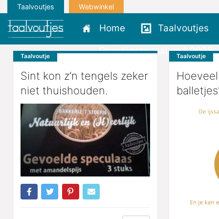
Taalvoutjes
Webwinkel
Home
Taalvoutjes
Grappigste taalvout 2025
Taalvoutje
Taalvoutje
Sint kon z’n tengels zeker
Hoeveel 
niet thuishouden.
balletjes