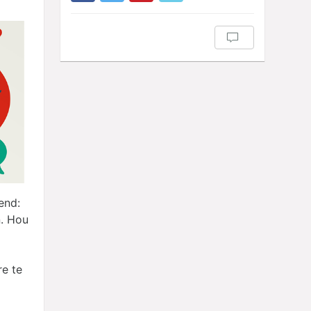
end:
. Hou
re te