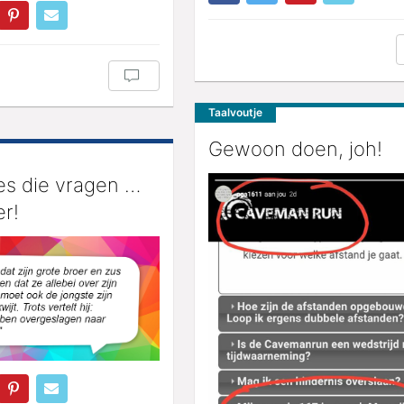
Taalvoutje
Gewoon doen, joh!
es die vragen …
r!