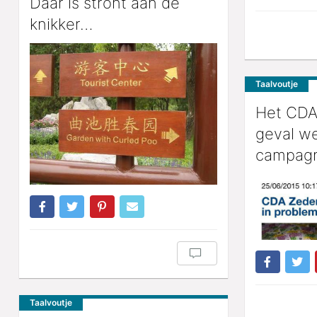
Daar is stront aan de
knikker…
Taalvoutje
Het CDA 
geval wel
campag
Taalvoutje