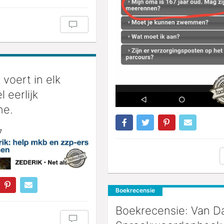
voert in elk
 eerlijk
ne.
Boekrecensie
Boekrecensie: Van D