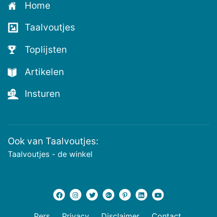
Home
voor
de
Taalvoutjes
nieuwste
voutjes
Toplijsten
en
de
Artikelen
voutste
nieuwtjes!
Insturen
Ook van Taalvoutjes:
Taalvoutjes - de winkel
Pers
Privacy
Disclaimer
Contact