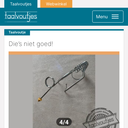
Taalvoutjes
Webwinkel
Menu
Taalvoutje
Die’s niet goed!