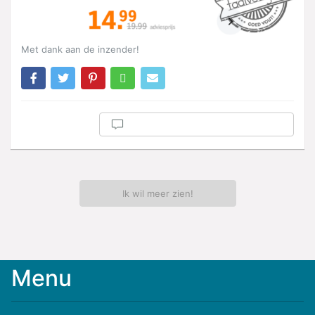
Met dank aan de inzender!
Ik wil meer zien!
Menu
Meld
je
aan