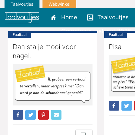
Taalvoutjes
Webwinkel
Home
Taalvoutjes
Grappigste taalvout 2025
Faaltaal
Faaltaal
Dan sta je mooi voor
Pisa
nagel.