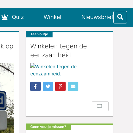
Quiz
Winkel
Nieuwsbrief
Taalvoutje
ok op
Winkelen tegen de
eenzaamheid.
Geen voutje missen?