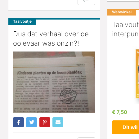
Webwinkel
Taalvoutje
Taalvout
Dus dat verhaal over de
interpun
ooievaar was onzin?!
€ 7,50
Dit wil 