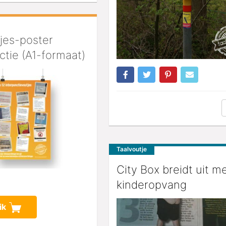
jes-poster
ctie (A1-formaat)
Taalvoutje
City Box breidt uit m
kinderopvang
ik