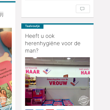
ij
Taalvoutje
Heeft u ook
herenhygiëne voor de
man?