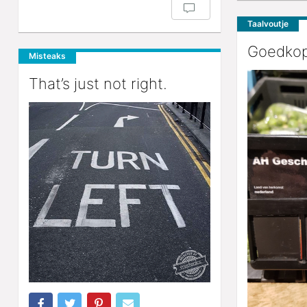
Taalvoutje
Goedkop
Misteaks
That’s just not right.