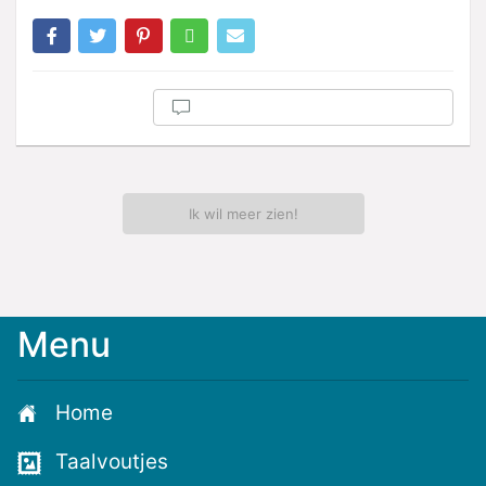
Ik wil meer zien!
Menu
Meld
je
aan
Home
voor
de
Taalvoutjes
nieuwste