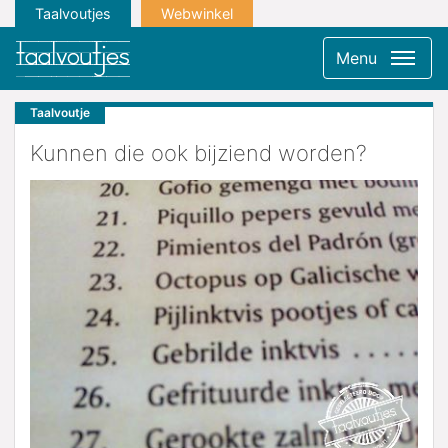
Taalvoutjes
Webwinkel
Menu
Taalvoutje
Kunnen die ook bijziend worden?