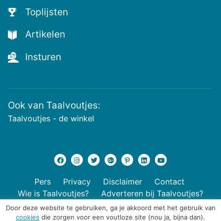
voutjes
Toplijsten
en
de
Artikelen
voutste
nieuwtjes!
Insturen
Ook van Taalvoutjes:
Taalvoutjes - de winkel
Pers
Privacy
Disclaimer
Contact
Wie is Taalvoutjes?
Adverteren bij Taalvoutjes?
Door deze website te gebruiken, ga je akkoord met het gebruik van
cookies
die zorgen voor een voutloze site (nou ja, bijna dan).