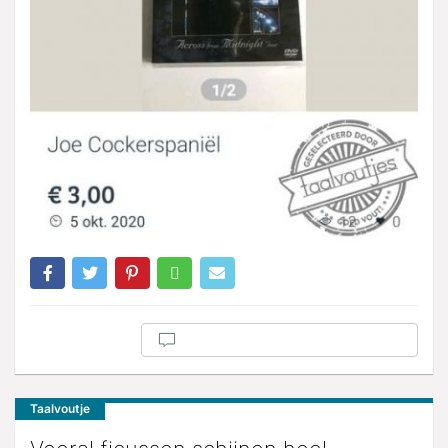
Taalvoutje