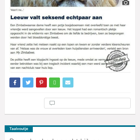
Taalvoutje