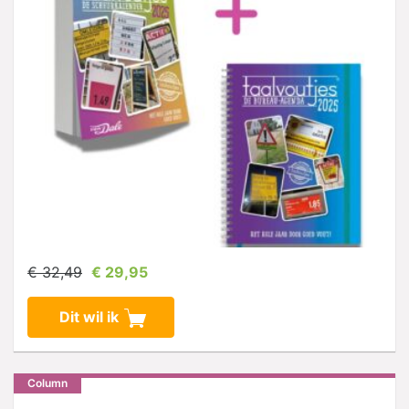
€ 32,49
€ 29,95
Dit wil ik
Column