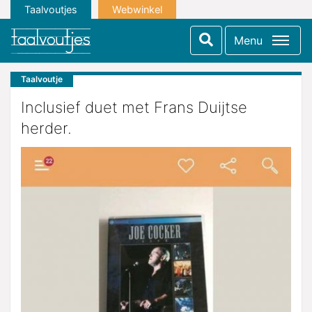
Taalvoutjes
Webwinkel
Menu
Taalvoutje
Inclusief duet met Frans Duijtse
herder.