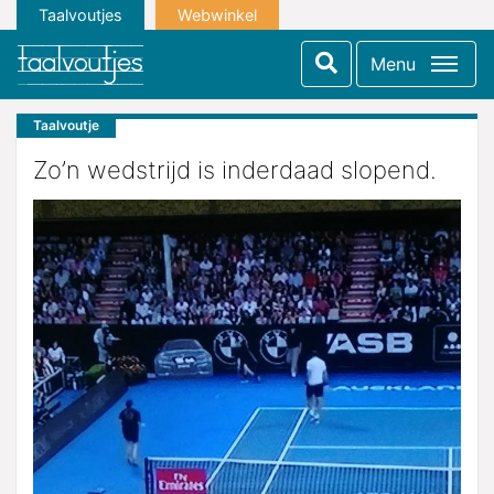
Taalvoutjes
Webwinkel
Menu
Taalvoutje
Zo’n wedstrijd is inderdaad slopend.