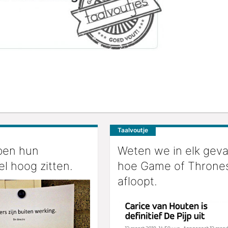
Taalvoutje
ben hun
Weten we in elk geva
l hoog zitten.
hoe Game of Throne
afloopt.