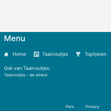
Menu
Meld
je
aan
Home
Taalvoutjes
Toplijsten
voor
de
Ook van Taalvoutjes:
nieuwste
voutjes
Taalvoutjes - de winkel
en
de
voutste
nieuwtjes!
Pers
Privacy