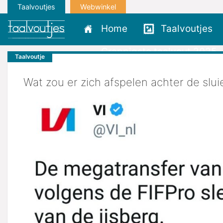
Taalvoutjes
Webwinkel
Home
Taalvoutjes
Grappigste taalvout 2025
Taalvoutje
Wat zou er zich afspelen achter de slui