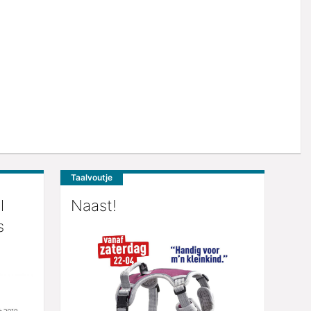
Taalvoutje
l
Naast!
s