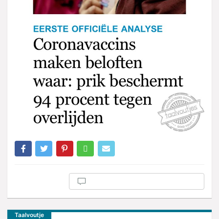
Taalvoutje