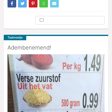
Taalvoutje
Adembenemend!