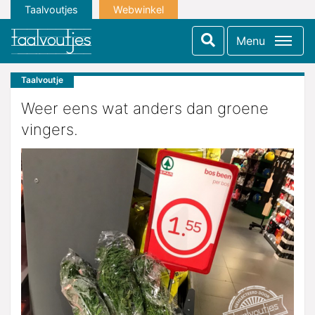
Taalvoutjes
Webwinkel
Menu
Taalvoutje
Weer eens wat anders dan groene
vingers.