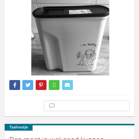
Taalvoutje