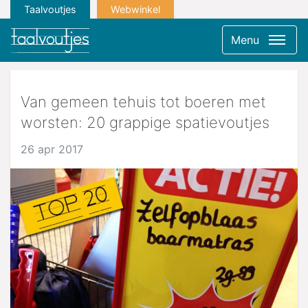
Taalvoutjes
Webwinkel
Menu
Van gemeen tehuis tot boeren met
worsten: 20 grappige spatievoutjes
26 apr 2017