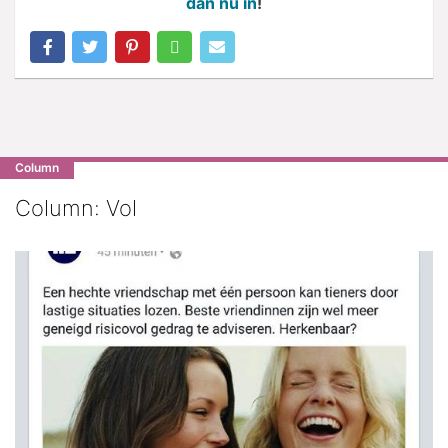
dan nu in
!
Column
Column: Vol