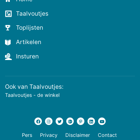
voor
de
Taalvoutjes
nieuwste
voutjes
Toplijsten
en
de
Artikelen
voutste
nieuwtjes!
Insturen
Ook van Taalvoutjes:
Taalvoutjes - de winkel
Pers
Privacy
Disclaimer
Contact