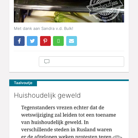
Met dank aan Sandra v.d. Bulk!
Taalvoutje
Huishoudelijk geweld