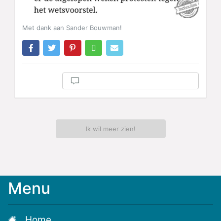
Met dank aan Sander Bouwman!
Ik wil meer zien!
Menu
Meld
je
aan
Home