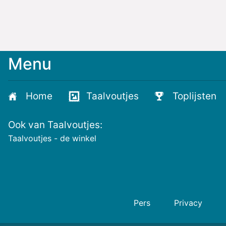
Menu
Meld
je
aan
Home
Taalvoutjes
Toplijsten
voor
de
Ook van Taalvoutjes:
nieuwste
voutjes
Taalvoutjes - de winkel
en
de
voutste
nieuwtjes!
Pers
Privacy