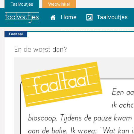
Taalvoutjes
Webwinkel
Home
Taalvoutjes
Grappigste taalvout 2025
Faaltaal
En de worst dan?