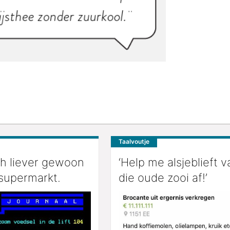
Taalvoutje
ch liever gewoon
‘Help me alsjeblieft v
supermarkt.
die oude zooi af!’