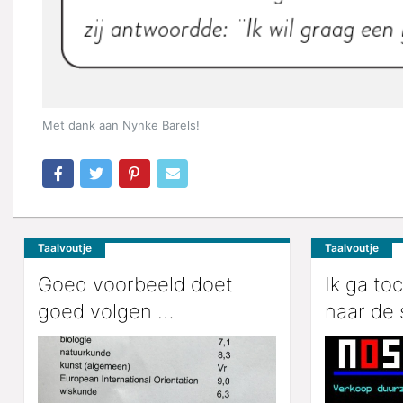
Met dank aan Nynke Barels!
Taalvoutje
Taalvoutje
Goed voorbeeld doet
Ik ga to
goed volgen …
naar de 