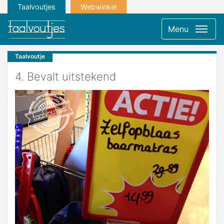
Taalvoutjes
Webwinkel
Menu
Taalvoutje
4. Bevalt uitstekend