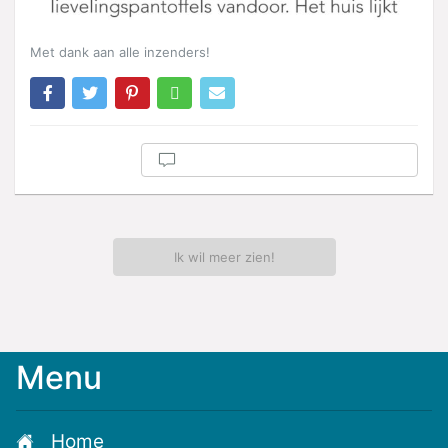
Met dank aan alle inzenders!
Ik wil meer zien!
Menu
Meld
je
aan
Home