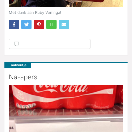
Met dank aan Ruby Veninga!
Taalvoutje
Na-apers.