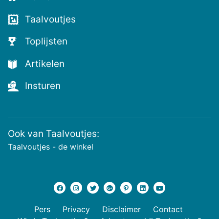
voor
de
Taalvoutjes
nieuwste
voutjes
Toplijsten
en
de
Artikelen
voutste
nieuwtjes!
Insturen
Ook van Taalvoutjes:
Taalvoutjes - de winkel
Pers
Privacy
Disclaimer
Contact