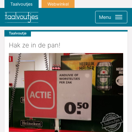
Taalvoutjes
Webwinkel
Menu
Taalvoutje
Hak ze in de pan!