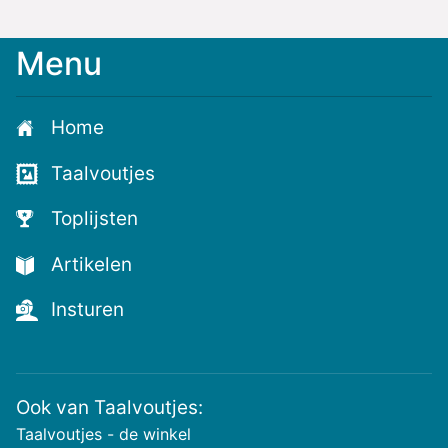
Menu
Meld
je
aan
Home
voor
de
Taalvoutjes
nieuwste
voutjes
Toplijsten
en
de
Artikelen
voutste
nieuwtjes!
Insturen
Ook van Taalvoutjes:
Taalvoutjes - de winkel