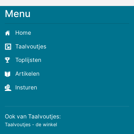
Menu
Meld
je
aan
Home
voor
de
Taalvoutjes
nieuwste
voutjes
Toplijsten
en
de
Artikelen
voutste
nieuwtjes!
Insturen
Ook van Taalvoutjes:
Taalvoutjes - de winkel