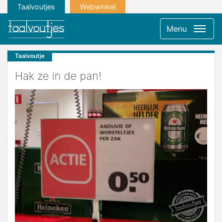
Taalvoutjes
Webwinkel
Menu
Taalvoutje
Hak ze in de pan!