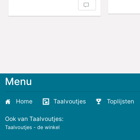
Menu
Meld
je
aan
Home
Taalvoutjes
Toplijsten
voor
de
Ook van Taalvoutjes:
nieuwste
voutjes
Taalvoutjes - de winkel
en