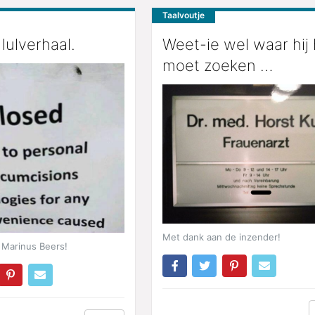
Taalvoutje
lulverhaal.
Weet-ie wel waar hij 
moet zoeken …
Met dank aan de inzender!
 Marinus Beers!