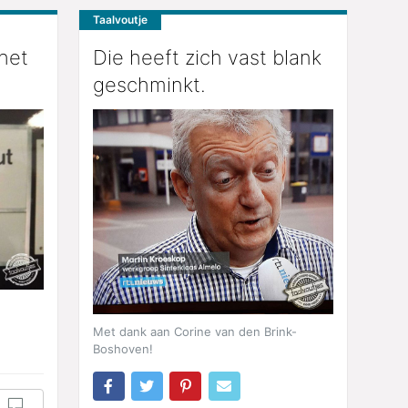
Taalvoutje
het
Die heeft zich vast blank
geschminkt.
Met dank aan Corine van den Brink-
Boshoven!