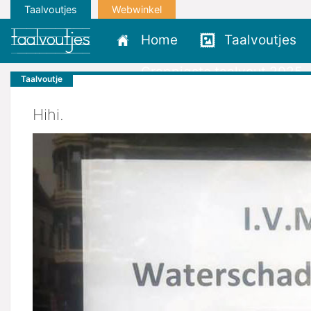
Taalvoutjes
Webwinkel
Home
Taalvoutjes
Grappigste taalvout 2025
Taalvoutje
Hihi.