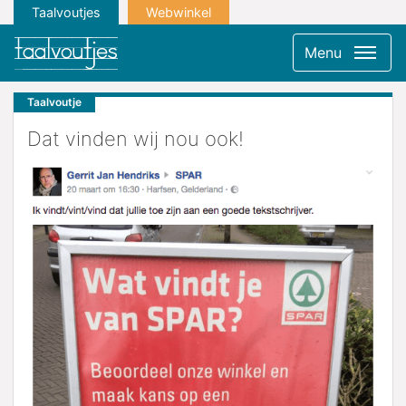
Taalvoutjes
Webwinkel
Menu
Taalvoutje
Dat vinden wij nou ook!