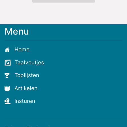
Menu
Meld
je
aan
Home
voor
de
Taalvoutjes
nieuwste
voutjes
Toplijsten
en
de
Artikelen
voutste
nieuwtjes!
Insturen