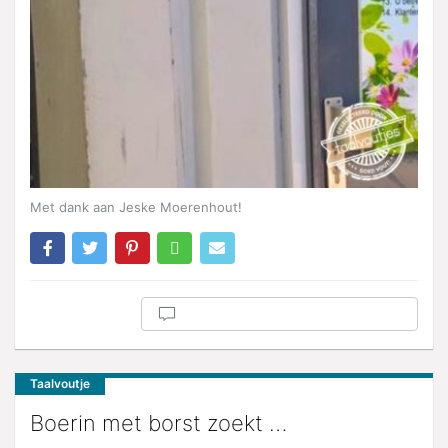
Met dank aan Jeske Moerenhout!
Taalvoutje
Boerin met borst zoekt …