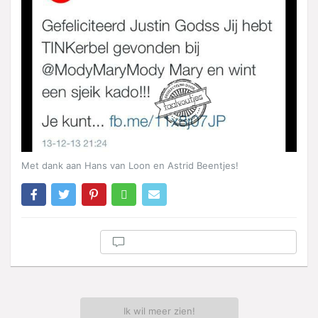
Met dank aan Hans van Loon en Astrid Beentjes!
Ik wil meer zien!