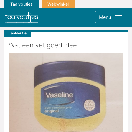
Taalvoutjes
Webwinkel
Menu
Taalvoutje
Wat een vet goed idee