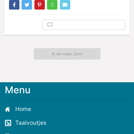
Ik wil meer zien!
Menu
Meld
je
aan
Home
voor
de
Taalvoutjes
nieuwste
voutjes