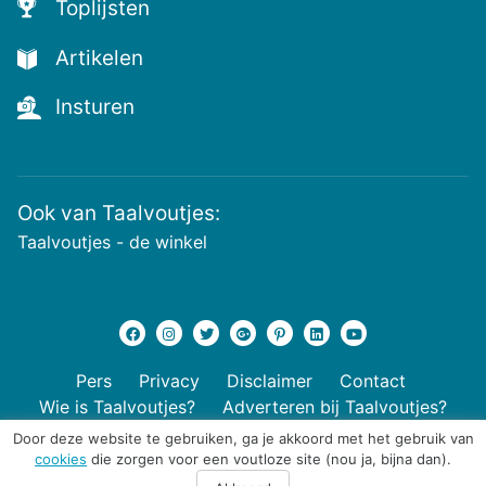
Toplijsten
en
de
Artikelen
voutste
nieuwtjes!
Insturen
Ook van Taalvoutjes:
Taalvoutjes - de winkel
Pers
Privacy
Disclaimer
Contact
Wie is Taalvoutjes?
Adverteren bij Taalvoutjes?
Door deze website te gebruiken, ga je akkoord met het gebruik van
cookies
die zorgen voor een voutloze site (nou ja, bijna dan).
© 2026 Taalvoutjes