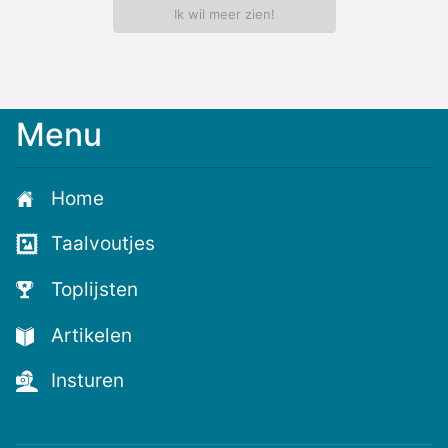
Ik wil meer zien!
Menu
Meld
je
aan
Home
voor
de
Taalvoutjes
nieuwste
voutjes
Toplijsten
en
de
Artikelen
voutste
nieuwtjes!
Insturen