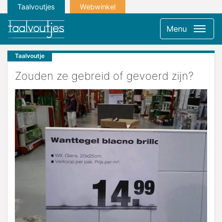
Taalvoutjes
Webwinkel
Menu
Taalvoutje
Zouden ze gebreid of gevoerd zijn?