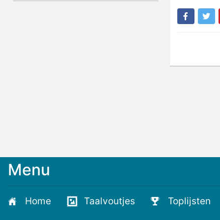
Menu
Meld
je
aan
Home
Taalvoutjes
Toplijsten
voor
de