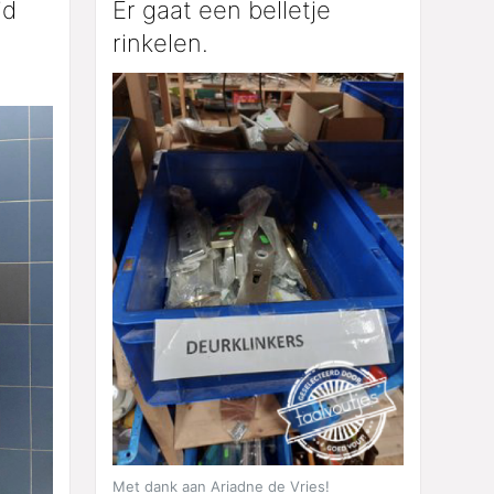
jd
Er gaat een belletje
rinkelen.
Met dank aan Ariadne de Vries!