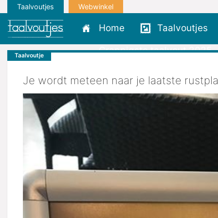
Taalvoutjes
Webwinkel
Home
Taalvoutjes
Grappigste taalvout 2025
Taalvoutje
Je wordt meteen naar je laatste rustpla