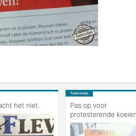
Taalvoutje
cht het niet.
Pas op voor
protesterende koeien