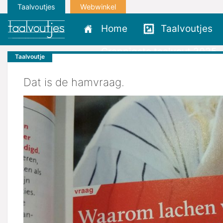
Taalvoutjes
Webwinkel
Home
Taalvoutjes
Grappigste taalvout 2025
Taalvoutje
Dat is de hamvraag.