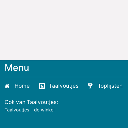
Menu
Meld
je
aan
Home
Taalvoutjes
Toplijsten
voor
de
Ook van Taalvoutjes:
nieuwste
voutjes
Taalvoutjes - de winkel
en
de